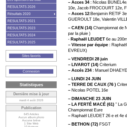
–
Acces 34
: Nicolas BUNEL4
RESULTATS 2026
10e, Jacob FROCOURT 12e, F
–
Acces 12
:Benjamin RETIF 3
Résultats 2020
GUEROULT 18e, Valentin VIL
RESULTATS 2021
–
CAEN (14)
Championnat de No
RESULTATS 2023
par la pluie )
RESULTATS 2024
-
Raphaël LEUDET
6e au 200m
RESULTATS 2025
–
Vitesse par équipe
: Raphaël
EVREUX)
Sites favoris
–
VENDREDI 28 juin
–
LIVAROT (14)
Criterium
–
Accés 234
: Manuel DHAEYE
Connexion
–
LUNDI 24 JUIN
–
TERRE DE CAUX (76 )
Crite
Statistiques
–
Nicolas POTEL 16e
Dernière mise à jour
–
DIMANCHE 23 JUIN
mardi 4 août 2026
–
LA FERTÉ MACÉ (61)
" La G
Publication
Championnat Eure
645 Articles
–
Raphaël LEUDET 26 e et 4e d
Aucun album photo
Aucune brève
–
BETHON (72)
FSGT
1 Site Web
10 Auteurs