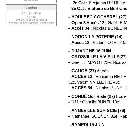
–
2e Cat :
Benjamin RETIF 4e
Visites
–
3e Cat :
Victoire de Bertran
10 aujourd’hui
–
HOULBEC COCHEREL (27
74 hier
306147 depuis le début
–
Open 3 Accés 12
: Gaël LE 
5 visiteurs actuellement connectés
–
Accés 34
: Nicolas BUNEL 4
–
NORON LA POTERIE (14)
–
Accés 12
: Victor POTEL 20e
–
DIMANCHE 16 JUIN
–
CROSVILLE LA VIEILLE(27)
–
Gaël LE MAYOT 22e, Nicola
–
GAUGÉ (27)
Accés
–
ACCÉS 12
: Benjamin RETIF 
32e, Valentin VILLETTE 45e
–
ACCÉS 34
: Nicolas BUNEL 
–
CONDÉ Sur Risle (27)
Ecole
–
U11
: Camille BUNEL 10e
–
ANNEVILLE SUR SCIE (76)
–
Nathanaël SOENEN 32e, Rap
–
SAMEDI 15 JUIN