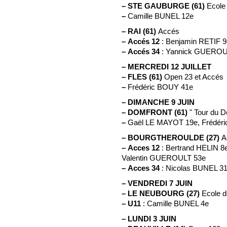
–
STE GAUBURGE (61)
Ecole
–
Camille BUNEL 12e
–
RAI (61)
Accés
–
Accés 12
: Benjamin RETIF 9
–
Accés 34
: Yannick GUEROU
–
MERCREDI 12 JUILLET
–
FLES (61)
Open 23 et Accés
–
Frédéric BOUY 41e
–
DIMANCHE 9 JUIN
–
DOMFRONT (61)
" Tour du D
–
Gaël LE MAYOT 19e, Frédér
–
BOURGTHEROULDE (27)
A
–
Acces 12
: Bertrand HELIN 8
Valentin GUEROULT 53e
–
Acces 34
: Nicolas BUNEL 
–
VENDREDI 7 JUIN
–
LE NEUBOURG (27)
Ecole d
–
U11
: Camille BUNEL 4e
–
LUNDI 3 JUIN