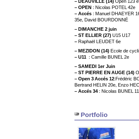
–
DEAUVILLE (14)
Open 123 e
–
OPEN
: Nicolas POTEL 42e
–
Accés
: Manuel DHAEYER 16e
35e, David BOURDONNÉ
–
DIMANCHE 2 juin
–
ST ELLIER (27)
U15 U17
–
Raphaël LEUDET 6e
–
MEZIDON (14)
Ecole de cycl
–
U11
: Camille BUNEL 2e
–
SAMEDI 1er Juin
–
ST PIERRE EN AUGE (14)
O
–
Open 3 Accés 12
:Frédéric B
Bertrand HELIN 20e, Enzo HE
–
Accés 34
: Nicolas BUNEL 1
Portfolio