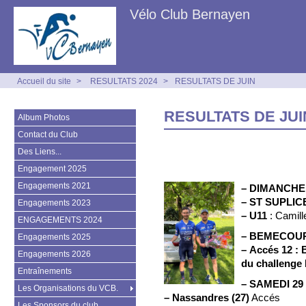
Vélo Club Bernayen
Accueil du site
>
RESULTATS 2024
>
RESULTATS DE JUIN
RESULTATS DE JUI
Album Photos
Contact du Club
Des Liens...
Engagement 2025
Engagements 2021
–
DIMANCHE 
–
ST SUPLICE
Engagements 2023
–
U11
: Camil
ENGAGEMENTS 2024
–
BEMECOURT
Engagements 2025
–
Accés 12 :
Engagements 2026
du challeng
Entraînements
–
SAMEDI 29
Les Organisations du VCB.
–
Nassandres (27)
Accés
Les Sponsors du club