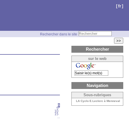
[
fr
]
Rechercher dans le site
>>
Rechercher
sur le web
Navigation
Sous-rubriques
LA Cyclo E.Leclerc à Menneval
0
5
10
15
...