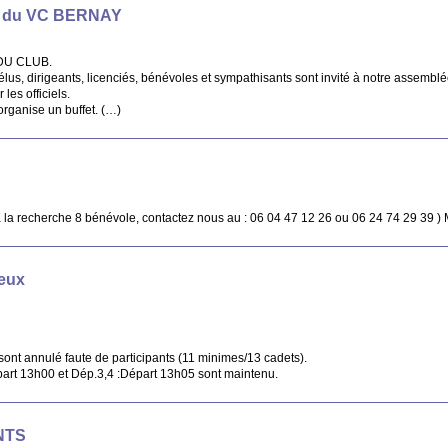
du VC BERNAY
DU CLUB.
élus, dirigeants, licenciés, bénévoles et sympathisants sont invité à notre assemb
les officiels.
 organise un buffet. (…)
à la recherche 8 bénévole, contactez nous au : 06 04 47 12 26 ou 06 24 74 29 39 ) 
ueux
nt annulé faute de participants (11 minimes/13 cadets).
art 13h00 et Dép.3,4 :Départ 13h05 sont maintenu.
NTS