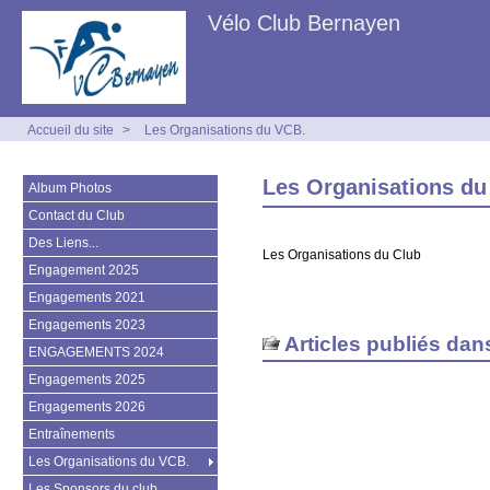
Vélo Club Bernayen
Accueil du site
>
Les Organisations du VCB.
Les Organisations du
Album Photos
Contact du Club
Des Liens...
Les Organisations du Club
Engagement 2025
Engagements 2021
Engagements 2023
Articles publiés dan
ENGAGEMENTS 2024
Engagements 2025
Engagements 2026
Entraînements
Les Organisations du VCB.
Les Sponsors du club