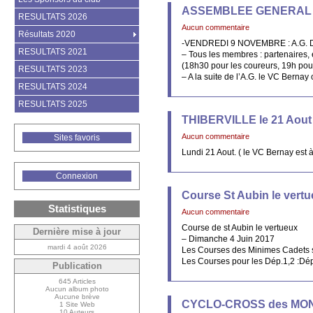
ASSEMBLEE GENERAL 
RESULTATS 2026
Aucun commentaire
Résultats 2020
-VENDREDI 9 NOVEMBRE : A.G. 
RESULTATS 2021
– Tous les membres : partenaires, 
(18h30 pour les coureurs, 19h pour 
RESULTATS 2023
– A la suite de l’A.G. le VC Bernay
RESULTATS 2024
RESULTATS 2025
THIBERVILLE le 21 Aout
Aucun commentaire
Sites favoris
Lundi 21 Aout. ( le VC Bernay est 
Connexion
Course St Aubin le vert
Statistiques
Aucun commentaire
Course de st Aubin le vertueux
Dernière mise à jour
– Dimanche 4 Juin 2017
mardi 4 août 2026
Les Courses des Minimes Cadets so
Les Courses pour les Dép.1,2 :Dép
Publication
645 Articles
Aucun album photo
Aucune brève
CYCLO-CROSS des MO
1 Site Web
10 Auteurs