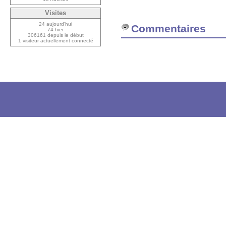
Visites
24 aujourd’hui
Commentaires
74 hier
306161 depuis le début
1 visiteur actuellement connecté