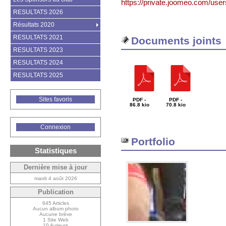
https://private.joomeo.com/
RESULTATS 2026
Résultats 2020
RESULTATS 2021
Documents joints
RESULTATS 2023
RESULTATS 2024
RESULTATS 2025
Sites favoris
PDF -
PDF -
86.8 kio
70.8 kio
Connexion
Portfolio
Statistiques
Dernière mise à jour
mardi 4 août 2026
Publication
645 Articles
Aucun album photo
Aucune brève
1 Site Web
10 Auteurs