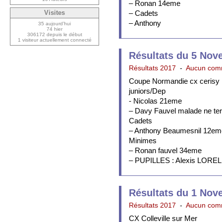
– Ronan 14eme
– Cadets
Visites
– Anthony
35 aujourd’hui
74 hier
306172 depuis le début
1 visiteur actuellement connecté
Résultats du 5 Nov
Résultats 2017
-
Aucun com
Coupe Normandie cx cerisy l
juniors/Dep
- Nicolas 21eme
– Davy Fauvel malade ne te
Cadets
– Anthony Beaumesnil 12em
Minimes
– Ronan fauvel 34eme
– PUPILLES : Alexis LOREL
Résultats du 1 Nov
Résultats 2017
-
Aucun com
CX Colleville sur Mer