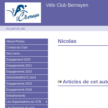
Vélo Club Bernayen
Accueil du site
Nicolas
Album Photos
Contact du Club
Des Liens...
Engagement 2025
Engagements 2021
Engagements 2023
ENGAGEMENTS 2024
Articles de cet aut
Engagements 2025
Engagements 2026
Entraînements
Les Organisations du VCB.
Les Sponsors du club