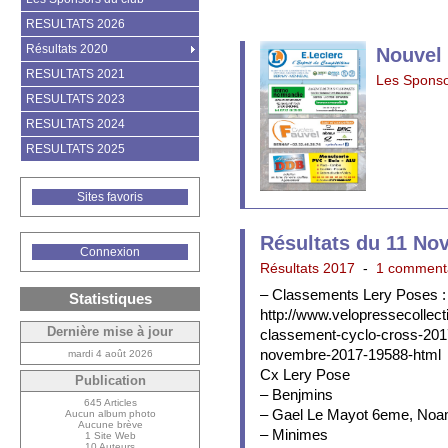
RESULTATS 2026
Résultats 2020
Nouvel 
RESULTATS 2021
Les Sponso
RESULTATS 2023
RESULTATS 2024
RESULTATS 2025
Sites favoris
Résultats du 11 No
Connexion
Résultats 2017
-
1 comment
– Classements Lery Poses :
Statistiques
http://www.velopressecollect
Dernière mise à jour
classement-cyclo-cross-201
novembre-2017-19588-html
mardi 4 août 2026
Cx Lery Pose
Publication
– Benjmins
645 Articles
– Gael Le Mayot 6eme, Noa
Aucun album photo
Aucune brève
– Minimes
1 Site Web
10 Auteurs