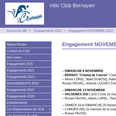
Vélo Club Bernayen
Accueil du site
>
Engagements 2021
>
Engagement NOVEMBRE 2022
Engagement NOVEMB
Album Photos
Contact du Club
Des Liens...
Engagement 2025
Engagements 2021
–
DIMANCHE 6 NOVEMBRE
–
BERNAY "Champ de Course"
Cycl
Engagements 2023
–
Alexis LOREL, Maël DUBOSQ, Nat
ENGAGEMENTS 2024
Ronan FAUVEL, Antoine LOUVET, Fré
Engagements 2025
–
DIMANCHE 13 NOVEMBRE
–
VALOGNES (50)
Cyclo Cross 2e m
Engagements 2026
–
Ronan FAUVEL, Alexis LOREL, Th
Entraînements
–
SAMEDI 19 et DIMANCHE 20 Nove
Les Organisations du VCB.
–
CAMORS (56) 2e manche de la coupe
–
Ronan FAUVEL
Les Sponsors du club