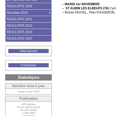
–
MARDI 1er NOVEMBRE
RESULTATS 2026
–
ST AUBIN LES ELBEUFS (76)
Cycl
–
Ronan FAUVEL, Théo FOUGERON, Q
Résultats 2020
RESULTATS 2021
RESULTATS 2023
RESULTATS 2024
RESULTATS 2025
Sites favoris
Connexion
Statistiques
Dernière mise à jour
mardi 4 août 2026
Publication
645 Articles
Aucun album photo
Aucune brève
1 Site Web
10 Auteurs