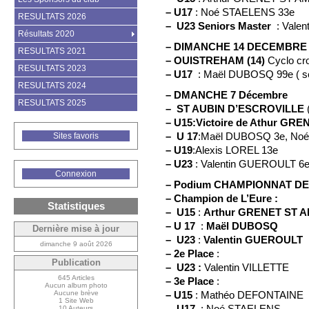
–
U17
: Noé STAELENS 33e
RESULTATS 2026
–
U23 Seniors Master
: Valen
Résultats 2020
–
DIMANCHE 14 DECEMBRE
RESULTATS 2021
–
OUISTREHAM (14)
Cyclo cr
RESULTATS 2023
–
U17
: Maël DUBOSQ 99e ( sé
RESULTATS 2024
–
DMANCHE 7 Décembre
RESULTATS 2025
–
ST AUBIN D’ESCROVILLE
–
U15:Victoire de Athur GR
–
U 17
:Maël DUBOSQ 3e, No
Sites favoris
–
U19
:Alexis LOREL 13e
–
U23
: Valentin GUEROULT 6e,
Connexion
–
Podium CHAMPIONNAT DE
–
Champion de L’Eure :
Statistiques
–
U15
:
Arthur GRENET ST 
–
U 17
:
Maël DUBOSQ
Dernière mise à jour
–
U23
:
Valentin GUEROULT
dimanche 9 août 2026
–
2e Place
:
Publication
–
U23 :
Valentin VILLETTE
645 Articles
–
3e Place
:
Aucun album photo
Aucune brève
–
U15
: Mathéo DEFONTAINE
1 Site Web
–
U17
: Noé STAELENS
10 Auteurs