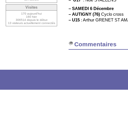
Visites
–
SAMEDI 6 Décembre
–
AUTIGNY (76)
Cyclo cross
170 aujourd’hui
160 hier
–
U15
: Arthur GRENET ST A
306514 depuis le début
13 visiteurs actuellement connectés
Commentaires