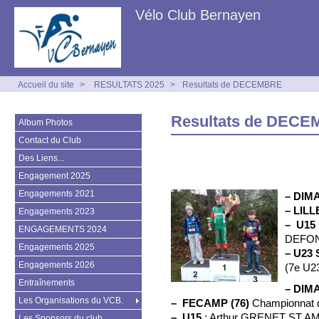
Vélo Club Bernayen
Accueil du site
>
RESULTATS 2025
>
Resultats de DECEMBRE
Resultats de DEC
Album Photos
Contact du Club
Des Liens...
Engagement 2025
Engagements 2021
–
DIM
–
LILL
Engagements 2023
–
U15
ENGAGEMENTS 2024
DEFON
Engagements 2025
–
U23 
Engagements 2026
(7e U2
Entraînements
–
DIM
Les Organisations du VCB.
–
FECAMP (76)
Championnat 
–
U15
: Arthur GRENET ST A
Les Sponsors du club