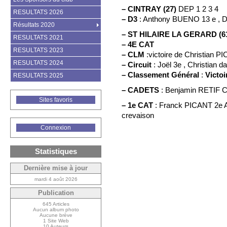
–
CINTRAY (27)
DEP 1 2 3 4
RESULTATS 2026
–
D3
: Anthony BUENO 13 e , 
Résultats 2020
–
ST HILAIRE LA GERARD (6
RESULTATS 2021
–
4E CAT
RESULTATS 2023
–
CLM
:victoire de Christian P
RESULTATS 2024
–
Circuit
: Joël 3e , Christian d
–
Classement Général
:
Victo
RESULTATS 2025
–
CADETS
: Benjamin RETIF C
Sites favoris
–
1e CAT
: Franck PICANT 2e A
crevaison
Connexion
Statistiques
Dernière mise à jour
mardi 4 août 2026
Publication
645 Articles
Aucun album photo
Aucune brève
1 Site Web
10 Auteurs