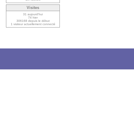
Visites
31 aujourd’hui
74 hier
306168 depuis le début
1 visiteur actuellement connecté