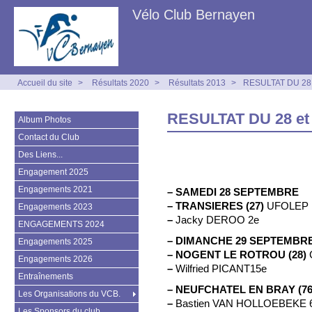
Vélo Club Bernayen
Accueil du site
>
Résultats 2020
>
Résultats 2013
>
RESULTAT DU 28
RESULTAT DU 28 e
Album Photos
Contact du Club
Des Liens...
Engagement 2025
Engagements 2021
–
SAMEDI 28 SEPTEMBRE
–
TRANSIERES (27)
UFOLEP
Engagements 2023
–
Jacky DEROO 2e
ENGAGEMENTS 2024
–
DIMANCHE 29 SEPTEMBR
Engagements 2025
–
NOGENT LE ROTROU (28)
C
Engagements 2026
–
Wilfried PICANT15e
Entraînements
–
NEUFCHATEL EN BRAY (76
Les Organisations du VCB.
–
Bastien VAN HOLLOEBEKE 
Les Sponsors du club